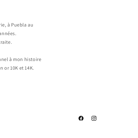
ie, à Puebla au
 années.
raite.
nnel à mon histoire
n or 10K et 14K.
Facebook
Instagram