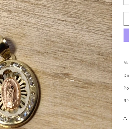
Ma
Di
Po
Ré