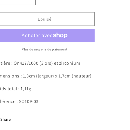
Réduire
Augmenter
la
la
quantité
quantité
de
de
Épuisé
Pendentif
Pendentif
Luna
Luna
Plus de moyens de paiement
tière : Or 417/1000 (3 ors) et zirconium
mensions : 1,3cm (largeur) x 1,7cm (hauteur)
ids total : 1,11g
férence : SO10P-03
Share