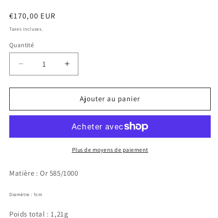
Prix
€170,00 EUR
habituel
Taxes incluses.
Quantité
Réduire
Augmenter
la
la
quantité
quantité
de
de
Ajouter au panier
Créoles
Créoles
Roma
Roma
mini
mini
Plus de moyens de paiement
Matière : Or 585/1000
Diamètre : 1cm
Poids total : 1,21g