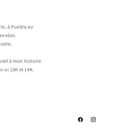
ie, à Puebla au
 années.
raite.
nnel à mon histoire
n or 10K et 14K.
Facebook
Instagram