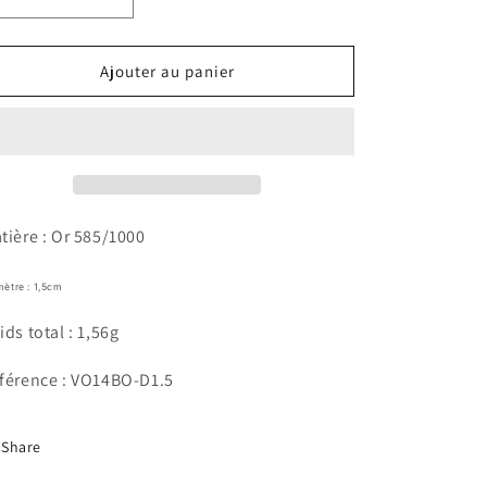
Réduire
Augmenter
la
la
quantité
quantité
de
de
Ajouter au panier
Créoles
Créoles
Roma
Roma
tière : Or 585/1000
mètre : 1,5cm
ids total : 1,56g
férence : VO14BO-D1.5
Share