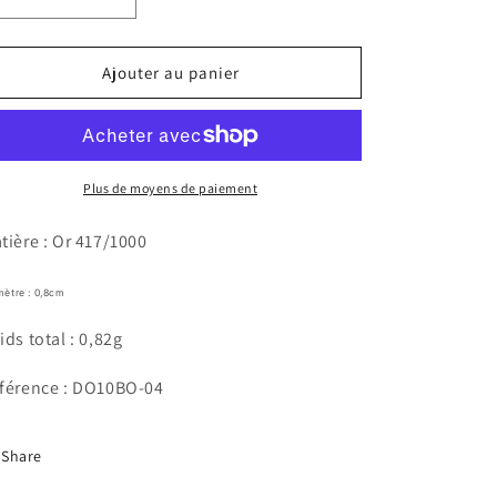
Réduire
Augmenter
la
la
quantité
quantité
de
de
Ajouter au panier
Créoles
Créoles
Reina
Reina
Plus de moyens de paiement
tière : Or 417/1000
mètre : 0,8cm
ids total : 0,82g
férence : DO10BO-04
Share