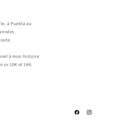
ie, à Puebla au
 années.
raite.
nnel à mon histoire
n or 10K et 14K.
Facebook
Instagram