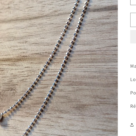
Ma
Lo
Po
Ré