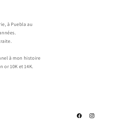
ie, à Puebla au
 années.
raite.
nnel à mon histoire
n or 10K et 14K.
Facebook
Instagram