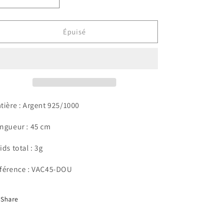
Réduire
Augmenter
la
la
quantité
quantité
de
de
Épuisé
Collier
Collier
Angelina
Angelina
tière : Argent 925/1000
ngueur : 45 cm
ids total : 3g
férence : VAC45-DOU
Share