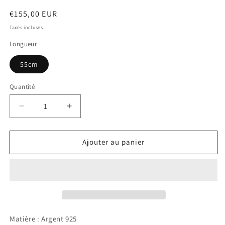
Prix
€155,00 EUR
habituel
Taxes incluses.
Longueur
55cm
Quantité
Réduire
Augmenter
la
la
quantité
quantité
de
de
Ajouter au panier
Chaîne
Chaîne
Alejandro
Alejandro
Matière : Argent 925