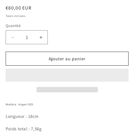
Prix
€80,00 EUR
habituel
Taxes incluses.
Quantité
Réduire
Augmenter
la
la
quantité
quantité
de
de
Ajouter au panier
Bracelet
Bracelet
Miguel
Miguel
Matière : Argent 925
Longueur : 18cm
Poids total : 7,56g