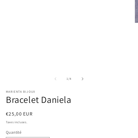
fenêtre
modale
O
le
m
2
d
u
f
m
de
1
/
4
MARIENTA BIJOUX
Bracelet Daniela
Prix
€25,00 EUR
habituel
Taxes incluses.
Quantité