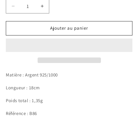
Réduire
Augmenter
la
la
quantité
quantité
de
de
Ajouter au panier
Bracelet
Bracelet
Daniela
Daniela
Matière : Argent 925/1000
Longueur : 18cm
Poids total : 1,35g
Référence : B86