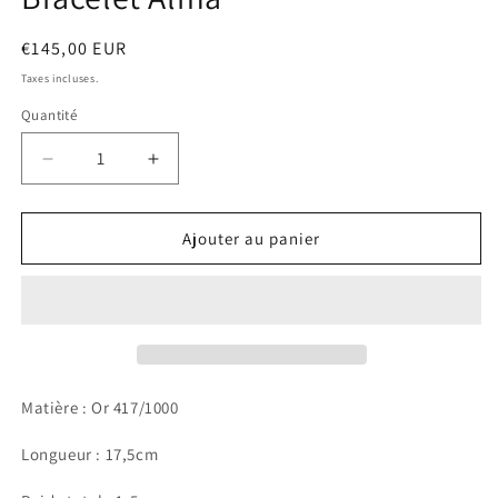
m
Prix
€145,00 EUR
habituel
Taxes incluses.
Quantité
Réduire
Augmenter
la
la
quantité
quantité
de
de
Ajouter au panier
Bracelet
Bracelet
Alma
Alma
Matière : Or
417/1000
Longueur : 17,5cm