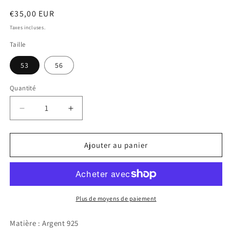
Prix
€35,00 EUR
habituel
Taxes incluses.
Taille
53
56
Quantité
Réduire
Augmenter
la
la
quantité
quantité
de
de
Ajouter au panier
Bague
Bague
Milagros
Milagros
Plus de moyens de paiement
Matière : Argent 925