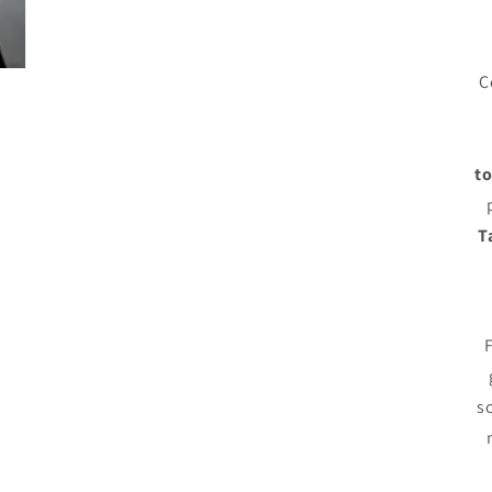
C
to
T
s