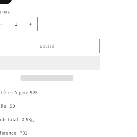
épuisée
ou
indisponible
ntité
Réduire
Augmenter
la
la
quantité
quantité
de
de
Épuisé
Bague
Bague
Elena
Elena
tière : Argent 925
lle : 50
ids total : 0,98g
férence : 701