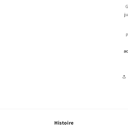
G
j
P
a
Histoire