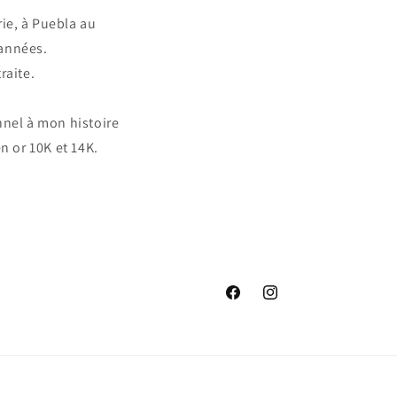
ie, à Puebla au
 années.
raite.
nnel à mon histoire
n or 10K et 14K.
Facebook
Instagram