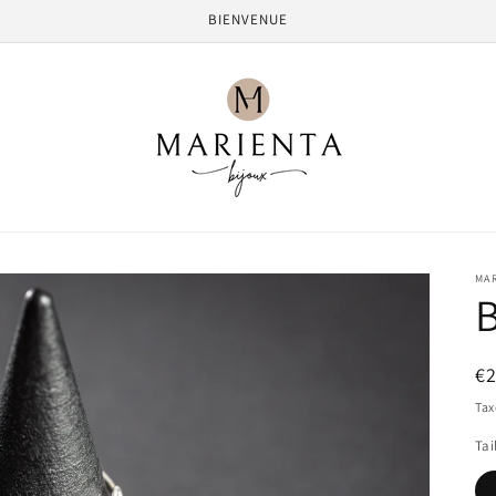
BIENVENUE
MA
Pr
€
ha
Tax
Tai