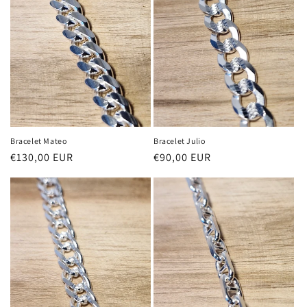
i
ó
n
:
Bracelet Mateo
Bracelet Julio
Precio
€130,00 EUR
Precio
€90,00 EUR
habitual
habitual