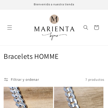
Ir
Bienvenido a nuestra tienda
directamente
al contenido
Carrito
C
Bracelets HOMME
o
l
Filtrar y ordenar
7 productos
e
c
c